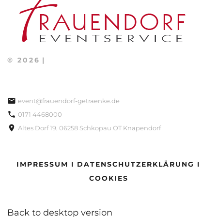
©
2026
event@frauendorf-getraenke.de
0171 4468000
Altes Dorf 19, 06258 Schkopau OT Knapendorf
IMPRESSUM I
DATENSCHUTZERKLÄRUNG I
COOKIES
Back to desktop version