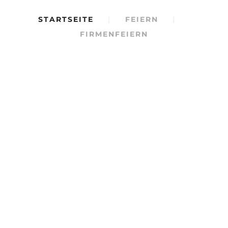
STARTSEITE
|
FEIERN
|
FIRMENFEIERN
Gelungene
Firmenfeiern
Jubiläum,
Weihnachtsfeiern,
Firmenball