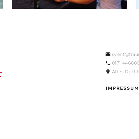
event@frau
0171 44680
Altes Dorf 
IMPRESSUM