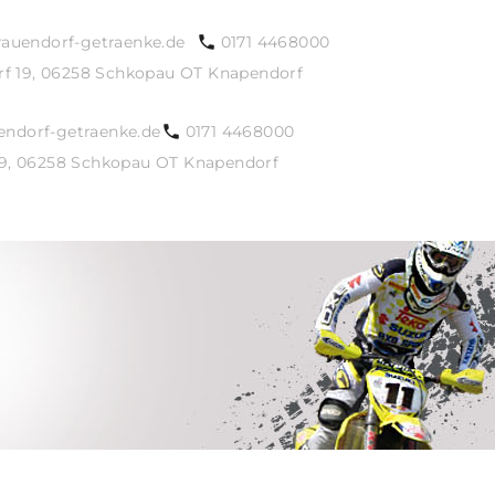
auendorf-getraenke.de
0171 4468000
rf 19, 06258 Schkopau OT Knapendorf
endorf-getraenke.de
0171 4468000
19, 06258 Schkopau OT Knapendorf