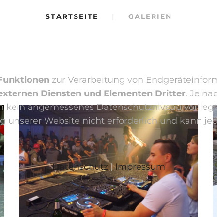
STARTSEITE
|
GALERIEN
 Funktionen
zur Verarbeitung von Endgeräteinfo
externen Diensten und Elementen Dritter
. Je n
 kein angemessenes Datenschutzniveau vorliegt un
tzung unserer Website nicht erforderlich und kann 
Datenschutz
|
Impressum
Events