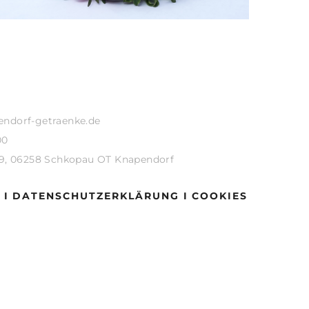
endorf-getraenke.de
00
19, 06258 Schkopau OT Knapendorf
 I
DATENSCHUTZERKLÄRUNG I
COOKIES