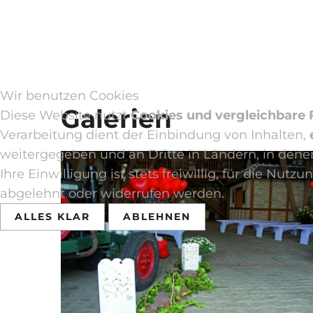
Wir benutzen Cookies
Galerien
Diese Website nutzt
Cookies und vergleichbare
Verarbeitung dient der Einbindung von Inhalten,
weitergegeben und an Dritte in Ländern, in denen
Ihre Einwilligung ist stets freiwillig, für die Nu
abgelehnt oder widerrufen werden.
ALLES KLAR
ABLEHNEN
Hochzeiten