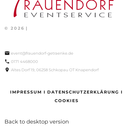
©
2026
event@frauendorf-getraenke.de
0171 4468000
Altes Dorf 19, 06258 Schkopau OT Knapendorf
IMPRESSUM I
DATENSCHUTZERKLÄRUNG I
COOKIES
Back to desktop version