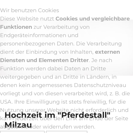
Wir benutzen Cookies
Diese Website nutzt
Cookies und vergleichbare
Großveranstaltungen, Live-
Funktionen
zur Verarbeitung von
Events, Eventmanagment
Endgeräteinformationen und
personenbezogenen Daten. Die Verarbeitung
dient der Einbindung von Inhalten,
externen
Diensten und Elementen Dritter
. Je nach
Funktion werden dabei Daten an Dritte
weitergegeben und an Dritte in Ländern, in
denen kein angemessenes Datenschutzniveau
vorliegt und von diesen verarbeitet wird, z. B. die
USA. Ihre Einwilligung ist stets freiwillig, für die
Nutzung unserer Website nicht erforderlich und
Hochzeit
im
"Pferdestall"
kann jederzeit über den Link am Ende der Seite
Milzau
abgelehnt oder widerrufen werden.