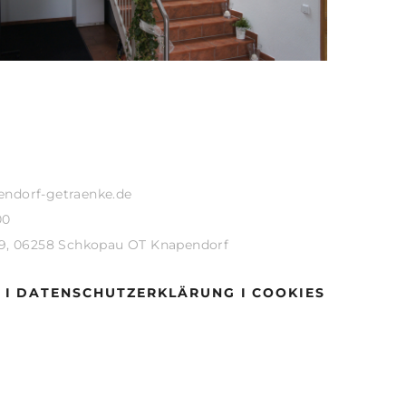
endorf-getraenke.de
00
19, 06258 Schkopau OT Knapendorf
 I
DATENSCHUTZERKLÄRUNG I
COOKIES