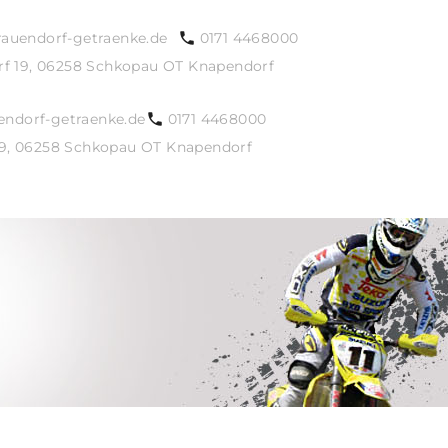
auendorf-getraenke.de
0171 4468000
rf 19, 06258 Schkopau OT Knapendorf
endorf-getraenke.de
0171 4468000
19, 06258 Schkopau OT Knapendorf