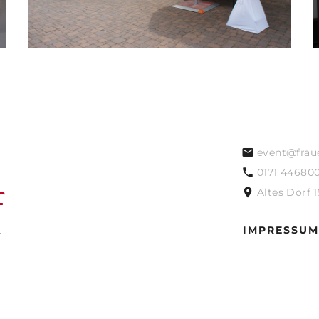
event@frau
0171 44680
Altes Dorf 
IMPRESSUM